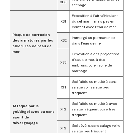
XD3
séchage
Exposition à l’air véhiculant
XS1
du sel marin, mais pas en
contact avec l’eau de mer
Risque de corrosion
Immergé en permanence
des armatures par les
XS2
dans l’eau de mer
chlorures de l’eau de
mer
Exposition à des projections
d’eau de mer, à des
XS3
embruns, ou en zone de
marnage
Gel faible ou modéré, sans
XF1
salage voir salage peu
fréquent
Gel faible ou modéré, avec
Attaque par le
XF2
salage fréquent voire très
gel/dégel avec ou sans
fréquent
agent de
déverglaçage
Gel sévère, sans salage voire
XF3
salage peu fréquent