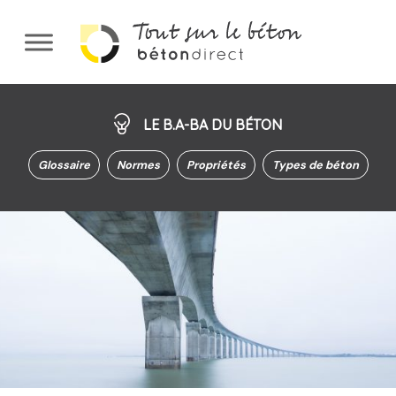
Aller
au
contenu
principal
LE B.A-BA DU BÉTON
Glossaire
Normes
Propriétés
Types de béton