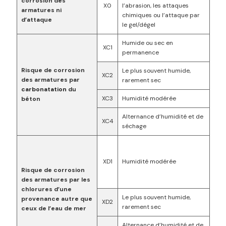
corrosion des
X0
l’abrasion, les attaques
armatures ni
chimiques ou l’attaque par
d’attaque
le gel/dégel
Humide ou sec en
XC1
permanence
Risque de corrosion
Le plus souvent humide,
XC2
des armatures par
rarement sec
carbonatation
du
XC3
Humidité modérée
béton
Alternance d’humidité et de
XC4
séchage
XD1
Humidité modérée
Risque de corrosion
des armatures par les
chlorures d’une
Le plus souvent humide,
provenance autre que
XD2
rarement sec
ceux de l’eau de mer
Alternance d’humidité et de