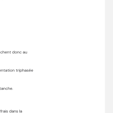
anchent donc au
entation triphasée
tanche.
frais dans la