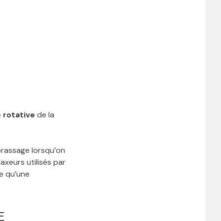
 rotative
de la
brassage lorsqu’on
axeurs utilisés par
ge qu’une
E