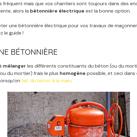
s fréquent mais que vos chantiers sont toujours dans des en
sente, alors la
bétonnière électrique
est la bonne option.
er une bétonnière électrique pour vos travaux de maçonner
z le guide !
UNE BÉTONNIÈRE
 à
mélanger
les différents constituants du béton (ou du morti
ou du mortier) frais le plus
homogène
possible, et ceci dans
 lorsqu’on
fait du béton à la main
.