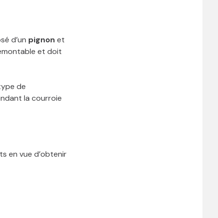
osé d’un
pignon
et
démontable et doit
 type de
endant la courroie
ts en vue d’obtenir