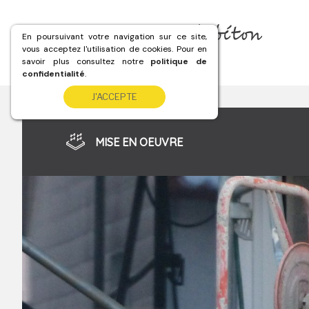
Aller
au
En poursuivant votre navigation sur ce site,
contenu
vous acceptez l'utilisation de cookies. Pour en
principal
savoir plus consultez notre
politique de
confidentialité
.
J'ACCEPTE
MISE EN OEUVRE