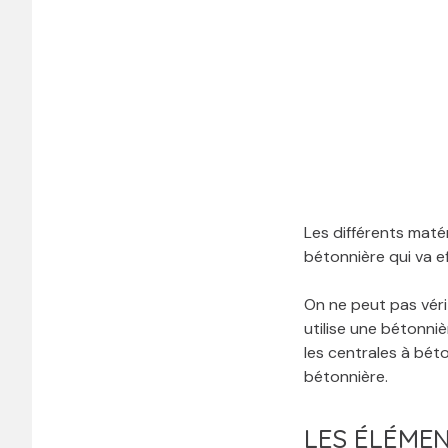
Les différents matér
bétonnière qui va e
On ne peut pas vér
utilise une bétonni
les centrales à bét
bétonnière.
LES ÉLÉMEN