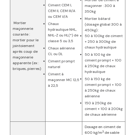
Mortier de ciment à
Ciment CEM I,
maçonner : 300 à
CEM II, CEM III/A
350kg
ou CEM V/A
Mortier bâtard
Mortier
Chaux
(dosage global 300 à
maçonnerie
hydraulique NHL,
450kg) :
courante :
NHL-Z ou HL(*) de
50 à 100kg de ciment
mortier pour le
classe 5 ou 3,5
+ 250 à 300kg de
jointoiement
chaux hydraulique
Chaux aérienne
après coup de
CL ou DL
50 à 100 kg de
maçonnerie
ciment prompt + 100
Ciment prompt
apparente (ex :
à 250kg de chaux
naturel
briques, pierres)
hydraulique
Ciment à
50 à 150 kg de
maçonner MC 12,5
ciment prompt + 100
à 22,5
à 250kg de chaux
aérienne
150 à 250kg de
ciment + 100 à 200kg
de chaux aérienne
Dosage en ciment de
3
600 kg/m
de sable