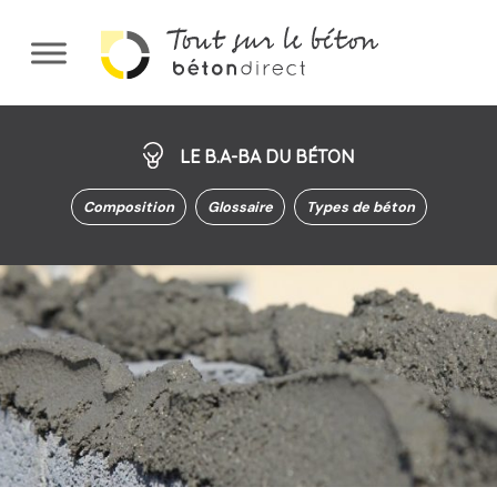
Aller
au
contenu
principal
LE B.A-BA DU BÉTON
Composition
Glossaire
Types de béton