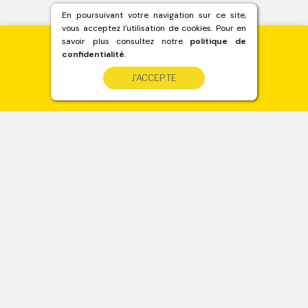
En poursuivant votre navigation sur ce site,
vous acceptez l'utilisation de cookies. Pour en
savoir plus consultez notre
politique de
confidentialité
.
Besoin de béton ?
J'ACCEPTE
Devis immédiat
sur www.betondirect.fr
A propos
Mentions légales
© Béton Direct 2017-2022