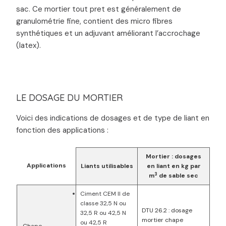
sac. Ce mortier tout pret est généralement de
granulométrie fine, contient des micro fibres
synthétiques et un adjuvant améliorant l’accrochage
(latex).
LE DOSAGE DU MORTIER
Voici des indications de dosages et de type de liant en
fonction des applications :
Mortier : dosages
Applications
Liants utilisables
en liant en kg par
3
m
de sable sec
Ciment CEM II de
classe 32,5 N ou
DTU 26.2 : dosage
32,5 R ou 42,5 N
mortier chape
ou 42,5 R