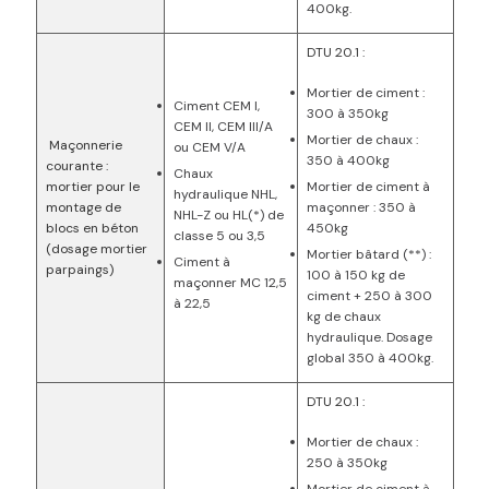
400kg.
DTU 20.1 :
Mortier de ciment :
Ciment CEM I,
300 à 350kg
CEM II, CEM III/A
Mortier de chaux :
Maçonnerie
ou CEM V/A
350 à 400kg
courante :
Chaux
Mortier de ciment à
mortier pour le
hydraulique NHL,
maçonner : 350 à
montage de
NHL-Z ou HL(*) de
450kg
blocs en béton
classe 5 ou 3,5
(dosage mortier
Mortier bâtard (**) :
Ciment à
parpaings)
100 à 150 kg de
maçonner MC 12,5
ciment + 250 à 300
à 22,5
kg de chaux
hydraulique. Dosage
global 350 à 400kg.
DTU 20.1 :
Mortier de chaux :
250 à 350kg