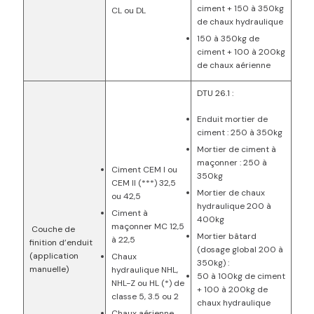
ciment + 150 à 350kg
CL ou DL
de chaux hydraulique
150 à 350kg de
ciment + 100 à 200kg
de chaux aérienne
DTU 26.1 :
Enduit mortier de
ciment : 250 à 350kg
Mortier de ciment à
maçonner : 250 à
Ciment CEM I ou
350kg
CEM II (***) 32,5
Mortier de chaux
ou 42,5
hydraulique 200 à
Ciment à
400kg
maçonner MC 12,5
Couche de
Mortier bâtard
à 22,5
finition d’enduit
(dosage global 200 à
(application
Chaux
350kg) :
manuelle)
hydraulique NHL,
50 à 100kg de ciment
NHL-Z ou HL (*) de
+ 100 à 200kg de
classe 5, 3.5 ou 2
chaux hydraulique
Chaux aérienne