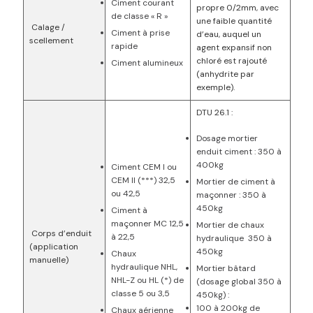
Ciment courant
propre 0/2mm, avec
de classe « R »
une faible quantité
Calage /
Ciment à prise
d’eau, auquel un
scellement
rapide
agent expansif non
chloré est rajouté
Ciment alumineux
(anhydrite par
exemple).
DTU 26.1 :
Dosage mortier
enduit ciment : 350 à
400kg
Ciment CEM I ou
CEM II (***) 32,5
Mortier de ciment à
ou 42,5
maçonner : 350 à
450kg
Ciment à
maçonner MC 12,5
Mortier de chaux
Corps d’enduit
à 22,5
hydraulique 350 à
(application
450kg
Chaux
manuelle)
hydraulique NHL,
Mortier bâtard
NHL-Z ou HL (*) de
(dosage global 350 à
classe 5 ou 3,5
450kg) :
100 à 200kg de
Chaux aérienne