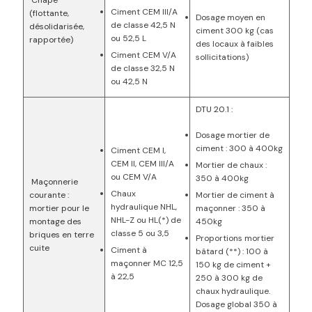
Chape
Ciment CEM III/A
(flottante,
Dosage moyen en
de classe 42,5 N
désolidarisée,
ciment 300 kg (cas
ou 52,5 L
rapportée)
des locaux à faibles
Ciment CEM V/A
sollicitations)
de classe 32,5 N
ou 42,5 N
DTU 20.1 :
Dosage mortier de
ciment : 300 à 400kg
Ciment CEM I,
CEM II, CEM III/A
Mortier de chaux :
ou CEM V/A
350 à 400kg
Maçonnerie
Chaux
Mortier de ciment à
courante :
hydraulique NHL,
maçonner : 350 à
mortier pour le
NHL-Z ou HL(*) de
450kg
montage des
classe 5 ou 3,5
briques en terre
Proportions mortier
cuite
Ciment à
bâtard (**) : 100 à
maçonner MC 12,5
150 kg de ciment +
à 22,5
250 à 300 kg de
chaux hydraulique.
Dosage global 350 à