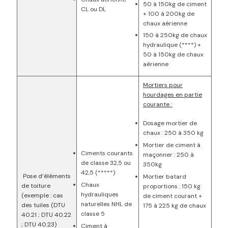
50 à 150kg de ciment
CL ou DL
+ 100 à 200kg de
chaux aérienne
150 à 250kg de chaux
hydraulique (****) +
50 à 150kg de chaux
aérienne
Mortiers pour
hourdages en partie
courante :
Dosage mortier de
chaux : 250 à 350 kg
Mortier de ciment à
Ciments courants
maçonner : 250 à
de classe 32,5 ou
350kg
42,5 (*****)
Pose d’éléments
Mortier batard
Chaux
de toiture
proportions : 150 kg
hydrauliques
(exemple : cas
de ciment courant +
naturelles NHL de
des tuiles (DTU
175 à 225 kg de chaux
classe 5
40.21 ; DTU 40.22
; DTU 40.23)
Ciment à