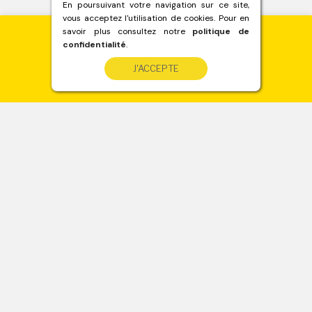
En poursuivant votre navigation sur ce site,
vous acceptez l'utilisation de cookies. Pour en
savoir plus consultez notre
politique de
confidentialité
.
Besoin de béton ?
J'ACCEPTE
Devis immédiat
sur www.betondirect.fr
A propos
Mentions légales
© Béton Direct 2017-2022